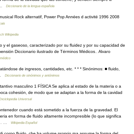
e… …
Diccionario de la lengua española
sical Rock alternatif, Power Pop Années d activité 1996 2008
çais
ch Wikipedia
o y el gaseoso, caracterizado por su fluidez y por su capacidad de
pensión Diccionario ilustrado de Términos Médicos.. Alvaro
 médico
ratándose de ingresos, cantidades, etc. * * * Sinónimos: ■ fluido,
■ …
Diccionario de sinónimos y antónimos
stantivo masculino 1 FÍSICA Se aplica al estado de la materia o a
 poca cohesión, de modo que se adaptan a la forma de la cavidad
Enciclopedia Universal
ntenedor cuando está sometido a la fuerza de la gravedad. El
ria en forma de fluido altamente incompresible (lo que significa
e,… …
Wikipedia Español
. di corpo fluido, che ha volume proprio ma assume la forma del