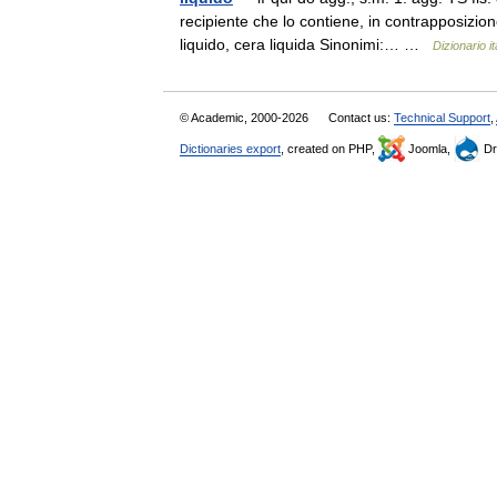
recipiente che lo contiene, in contrapposizion
liquido, cera liquida Sinonimi:… …
Dizionario it
© Academic, 2000-2026
Contact us:
Technical Support
,
Dictionaries export
, created on PHP,
Joomla,
Dr