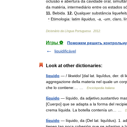
oclusão
e
abertura
da
cavidade
oral
,
simultâ
da
matéria
,
intermediário
entre
os
estados
só
11
.
Bebida
.
12
.
Qualquer
substância
liquefeit
‣
Etimologia:
latim
liquidus
, -
a
, -
um
,
claro
,
l
Dicionário
da
Língua
Portuguesa
.
2012
.
Игры ⚽
Поможем решить контрольну
liquidificável
Look at other dictionaries:
liquido
— / likwido/ [dal lat. liquĭdus, der. di l
aggregazione della materia nel quale un corp
che lo contiene:… …
Enciclopedia Italiana
líquido
— líquido, da adjetivo,sustantivo mascu
[Cuerpo] que se adapta a la forma del recipi
crema líquida. La botella contenía un… …
D
líquido
— líquido, da (Del lat. liquĭdus). 1.
tienen tan poca cohesión que se adaptan a la