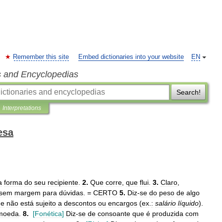
Remember this site
Embed dictionaries into your website
EN
s and Encyclopedias
Search!
Interpretations
esa
a
forma
do
seu
recipiente
.
2
.
Que
corre
,
que
flui
.
3
.
Claro
,
sem
margem
para
dúvidas
. =
CERTO
5
.
Diz
-
se
do
peso
de
algo
e
não
está
sujeito
a
descontos
ou
encargos
(
ex
.
:
salário
líquido
).
moeda
.
8
.
[
Fonética
]
Diz
-
se
de
consoante
que
é
produzida
com