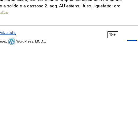
e a solido e a gassoso 2. agg. AU estens., fuso, liquefatto: oro
aliano
Advertising
18+
upal,
WordPress, MODx.