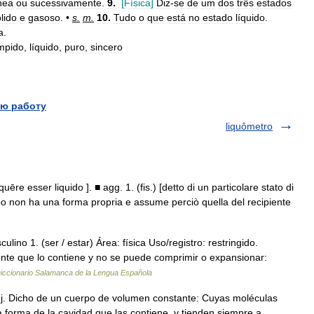
nea
ou
sucessivamente
.
9
.
[
Física
]
Diz
-
se
de
um
dos
três
estados
lido
e
gasoso
. •
s
.
m
.
10
.
Tudo
o
que
está
no
estado
líquido
.
a
.
ímpido
,
líquido
,
puro
,
sincero
ю работу
liquômetro
iquēre esser liquido ]. ■ agg. 1. (fis.) [detto di un particolare stato di
o non ha una forma propria e assume perciò quella del recipiente
lino 1. (ser / estar) Área: física Uso/registro: restringido.
ente que lo contiene y no se puede comprimir o expansionar:
iccionario Salamanca de la Lengua Española
 adj. Dicho de un cuerpo de volumen constante: Cuyas moléculas
 forma de la cavidad que las contiene, y tienden siempre a