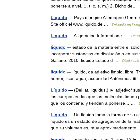
ponerse a nivel. U. t. c. s. m.) 2. Dicho d
Liquido
— Pays d’origine Allemagne Genre mu
Site officiel www.liquido.de …
Wikipédia en Fran
Liquido
— Allgemeine Informatione …
Deuts
líquido
— estado de la materia entre el sólid
incorporar sustancias en disolución o en sus
Galiano. 2010. líquido Estado d …
Diccionario
líquido
— líquido, da adjetivo limpio, libre. T
humor, licor, agua, acuosidad Antónimos: 
Líquido
— (Del lat. liquidus.) ► adjetivo/ su
los cuerpos en los que las moléculas tienen
que los contiene, y tienden a ponerse… …
Líquido
— Un líquido toma la forma de su co
líquido es un estado de agregación de la mate
que su volumen es, muy aproximadament
liquido
— lì·qui·do agg., s.m. 1. agg. TS fis