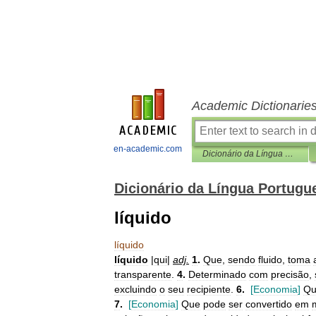
Academic Dictionarie
en-academic.com
Dicionário da Língua Portuguesa
Dicionário da Língua Portugu
líquido
líquido
líquido
|
qui
|
adj
.
1
.
Que
,
sendo
fluido
,
toma
transparente
.
4
.
Determinado
com
precisão
,
excluindo
o
seu
recipiente
.
6
.
[
Economia
]
Qu
7
.
[
Economia
]
Que
pode
ser
convertido
em